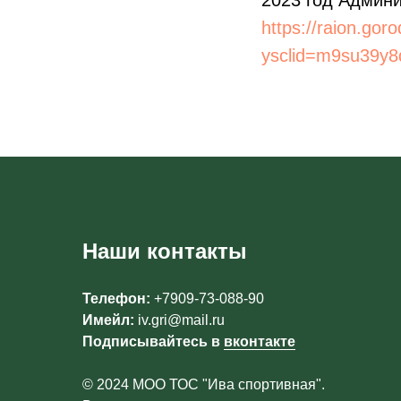
2023 год Админи
https://raion.gor
ysclid=m9su39y
Наши контакты
Телефон:
+7909-73-088-90
Имейл:
iv.gri@mail.ru
Подписывайтесь в
вконтакте
© 2024 МОО ТОС "Ива спортивная".