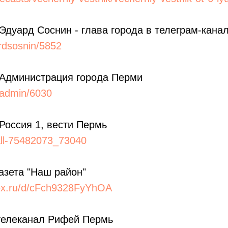
 Эдуард Соснин - глава города в телеграм-кана
ardsosnin/5852
 Администрация города Перми
madmin/6030
 Россия 1, вести Пермь
all-75482073_73040
Газета "Наш район"
dex.ru/d/cFch9328FyYhOA
 телеканал Рифей Пермь