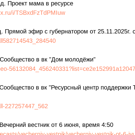
од. Проект мама в ресурсе
dex.ru/i/TSBxdFzTdPMIuw
д. Прямой эфир с губернатором от 25.11.2025г. 
all582714543_284540
 Сообщество в вк "Дом молодёжи"
video-56132084_456240331?list=ce2e152991a1204
 Сообщество в вк "Ресурсный центр поддержки
all-227257447_562
 Вечерний вестник от 6 июня, время 4:50
elecasts/vecherniy-vestnik/vecherniy-vestnik-ot-6-i