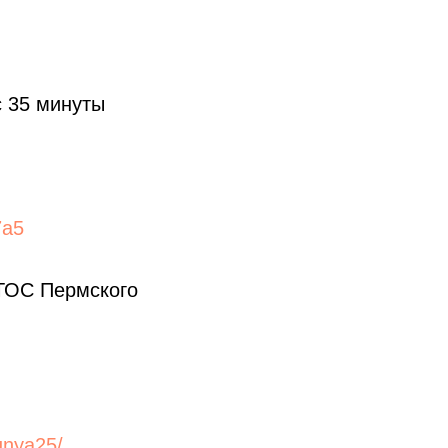
с 35 минуты
7a5
 ТОС Пермского
yunya25/