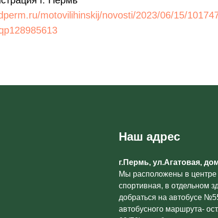
страция г. Пермь
odperm.ru/motovilihinskij/novosti/2023/06/15/10174
8qp128985613
Наш адрес
г.Пермь, ул.Агатовая, до
Мы расположены в центре
спортивная, в отдельном з
добраться на автобусе №55
автобусного маршрута- ост