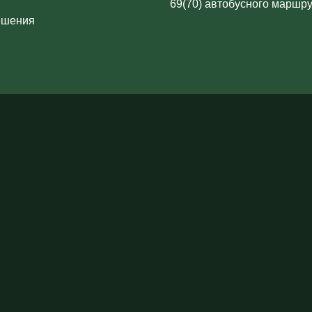
69(70) автобусного маршру
ешения