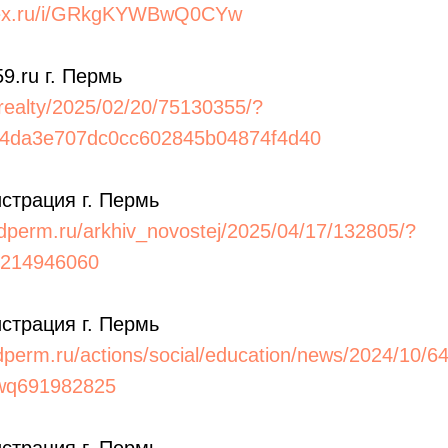
ndex.ru/i/GRkgKYWBwQ0CYw
59.ru г. Пермь
t/realty/2025/02/20/75130355/?
04da3e707dc0cc602845b04874f4d40
страция г. Пермь
rodperm.ru/arkhiv_novostej/2025/04/17/132805/?
ii214946060
страция г. Пермь
dperm.ru/actions/social/education/news/2024/10/64
zwq691982825