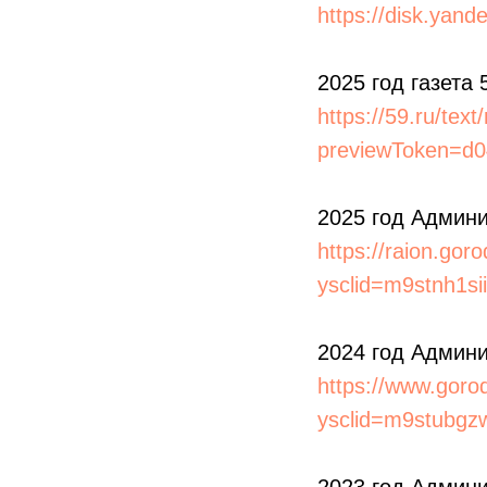
https://disk.ya
2025 год газета 
https://59.ru/tex
previewToken=d
2025 год Админи
https://raion.go
ysclid=m9stnh1s
2024 год Админи
https://www.goro
ysclid=m9stubg