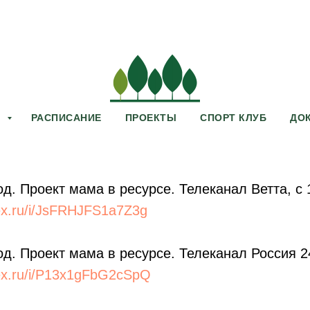
И
РАСПИСАНИЕ
ПРОЕКТЫ
СПОРТ КЛУБ
ДО
од. Проект мама в ресурсе. Телеканал Ветта, с
dex.ru/i/JsFRHJFS1a7Z3g
од. Проект мама в ресурсе. Телеканал Россия 2
dex.ru/i/P13x1gFbG2cSpQ